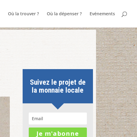
Où la trouver ?
Où la dépenser ?
Evénements
Suivez le projet de
la monnaie locale
Je m'abonne