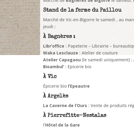
Marché de
Bagnères de Bigorre
le samedi,
Stand de la ferme du Paillou
Marché de Vic-en-Bigorre le samedi , au ma
jeudi ;
À Bagnères :
Libr’office
: Papeterie – Librairie – bureauti
Waka Lesclauze
: Atelier de couture
Atelier Capagaou
(le samedi uniquement) : A
Bioambul’
: Epicerie bio
À Vic
Épicerie bio
l’Epeautre
À Argelès
La Caverne de l’Ours
: Vente de produits ré
À Pierrefitte-Nestalas
l’
Hôtel de la Gare