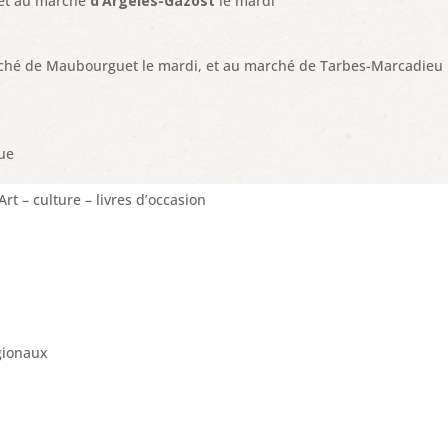
 et au marché
d’Argelès-Gazost
le mardi
rché de Maubourguet le mardi, et au marché de Tarbes-Marcadieu 
que
rt – culture – livres d’occasion
gionaux