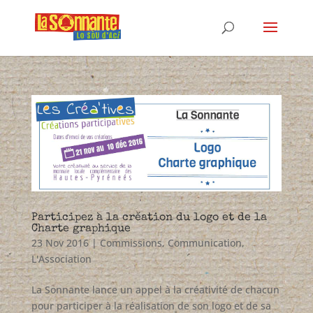
Participez à la création du logo et de la
Charte graphique
23 Nov 2016
|
Commissions
,
Communication
,
L'Association
La Sonnante lance un appel à la créativité de chacun
pour participer à la réalisation de son logo et de sa