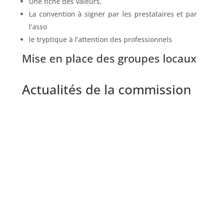
Une fiche des valeurs,
La convention à signer par les prestataires et par
l’asso
le tryptique à l’attention des professionnels
Mise en place des groupes locaux
Actualités de la commission
La Sonnante
Au moment où la Sonnante a failli sombrer, le
sursaut le plus évident a été la recréation
d’une commission prestataires dotée de douze
membres, puis treize à la première réunion