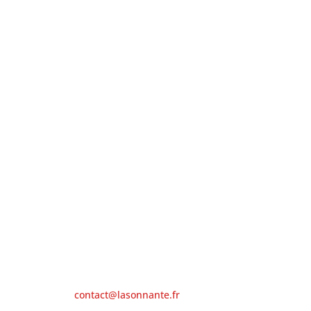
Association La Sonnante
4 bis quai de l'Adour
65000 Tarbes
Contacts
Courriel:
contact@lasonnante.fr