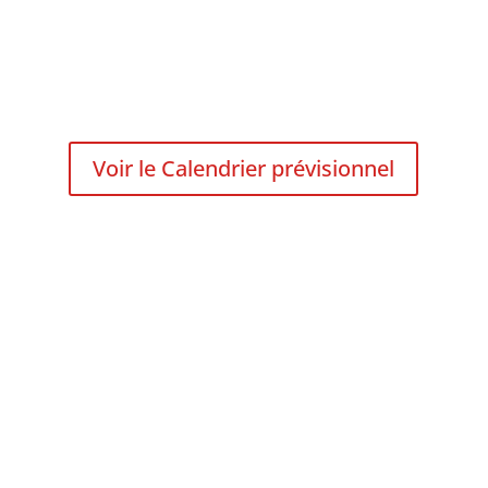
Voir le Calendrier prévisionnel
Soyez acteurs et actifs !
Vous êtes déjà adhérent, vous souhaitez
participer activement à la création de la
MLC des Hautes-Pyrénées et cette
commission vous intéresse. Contactez
son référent aux coordonnées ci-dessus.