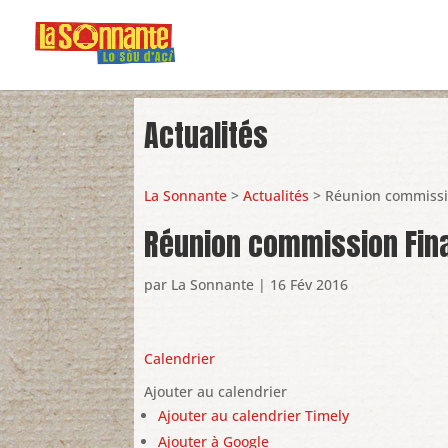
Actualités
La Sonnante
>
Actualités
> Réunion commissi
Réunion commission Fin
par
La Sonnante
|
16 Fév 2016
Calendrier
Ajouter au calendrier
Ajouter au calendrier Timely
Ajouter à Google