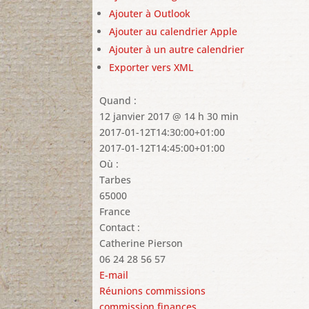
Ajouter à Outlook
Ajouter au calendrier Apple
Ajouter à un autre calendrier
Exporter vers XML
Quand :
12 janvier 2017 @ 14 h 30 min
2017-01-12T14:30:00+01:00
Impossible
2017-01-12T14:45:00+01:00
correcteme
Où :
Tarbes
Ce site
65000
appartie
France
Contact :
Catherine Pierson
06 24 28 56 57
E-mail
Réunions commissions
commission finances