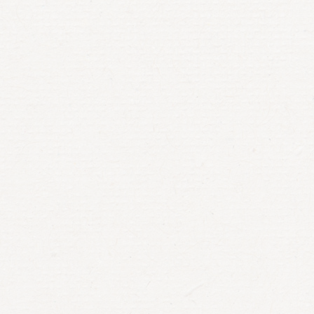
 de charger Google Maps
nt sur cette page.
 Web vous
OK
nt ?