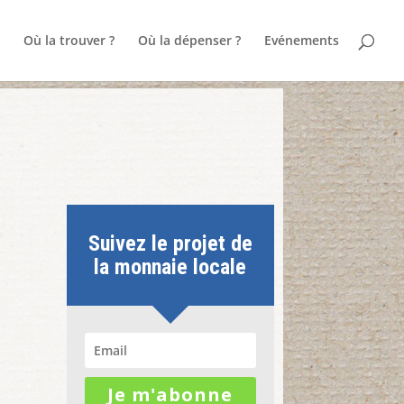
Où la trouver ?
Où la dépenser ?
Evénements
Suivez le projet de
la monnaie locale
Je m'abonne