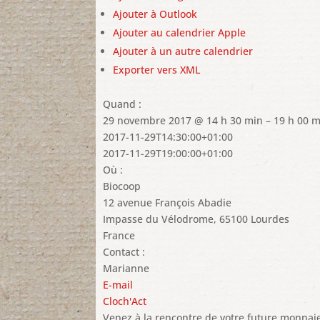
Ajouter à Outlook
Ajouter au calendrier Apple
Ajouter à un autre calendrier
Exporter vers XML
Quand :
29 novembre 2017 @ 14 h 30 min – 19 h 00 m
2017-11-29T14:30:00+01:00
Impossible
2017-11-29T19:00:00+01:00
correcteme
Où :
Biocoop
Ce site
12 avenue François Abadie
appartie
Impasse du Vélodrome, 65100 Lourdes
France
Contact :
Marianne
E-mail
Cloch'Act
Venez à la rencontre de votre future monnai