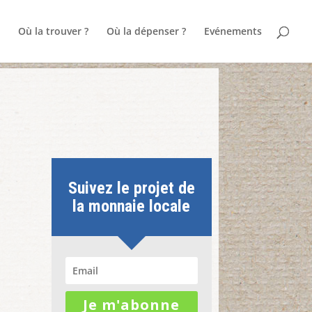
Où la trouver ?
Où la dépenser ?
Evénements
Suivez le projet de
la monnaie locale
Je m'abonne