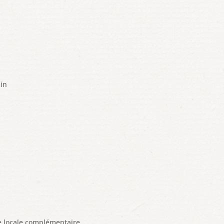
in
 de charger Google Maps
nt sur cette page.
 Web vous
OK
nt ?
e locale complémentaire.